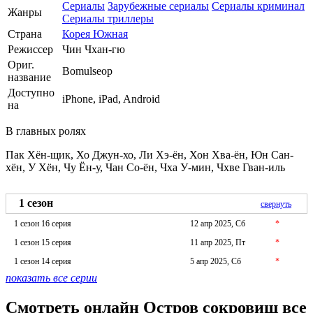
Сериалы
Зарубежные сериалы
Сериалы криминал
Жанры
Сериалы триллеры
Страна
Корея Южная
Режиссер
Чин Чхан-гю
Ориг.
Bomulseop
название
Доступно
iPhone, iPad, Android
на
В главных ролях
Пак Хён-щик, Хо Джун-хо, Ли Хэ-ён, Хон Хва-ён, Юн Сан-
хён, У Хён, Чу Ён-у, Чан Со-ён, Чха У-мин, Чхве Гван-иль
1 сезон
свернуть
1 сезон 16 серия
12 апр 2025, Сб
*
1 сезон 15 серия
11 апр 2025, Пт
*
1 сезон 14 серия
5 апр 2025, Сб
*
показать все серии
Смотреть онлайн Остров сокровищ все