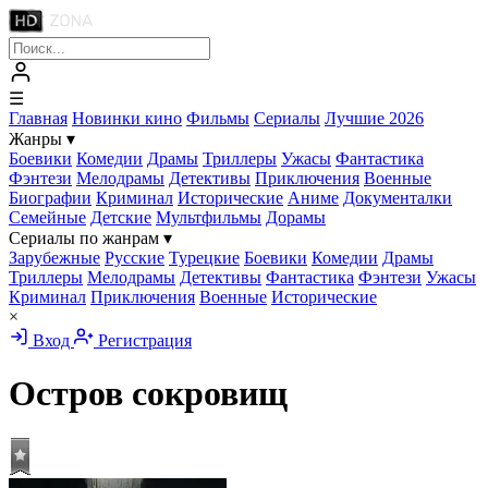
☰
Главная
Новинки кино
Фильмы
Сериалы
Лучшие 2026
Жанры
▾
Боевики
Комедии
Драмы
Триллеры
Ужасы
Фантастика
Фэнтези
Мелодрамы
Детективы
Приключения
Военные
Биографии
Криминал
Исторические
Аниме
Документалки
Семейные
Детские
Мультфильмы
Дорамы
Сериалы по жанрам
▾
Зарубежные
Русские
Турецкие
Боевики
Комедии
Драмы
Триллеры
Мелодрамы
Детективы
Фантастика
Фэнтези
Ужасы
Криминал
Приключения
Военные
Исторические
×
Вход
Регистрация
Остров сокровищ