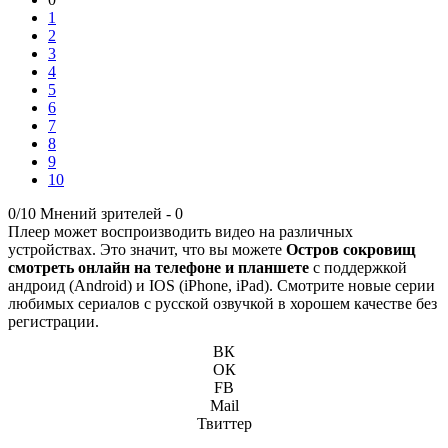
1
2
3
4
5
6
7
8
9
10
0/10
Мнений зрителей -
0
Плеер может воспроизводить видео на различных
устройствах. Это значит, что вы можете
Остров сокровищ
смотреть онлайн на телефоне и планшете
с поддержкой
андроид (Android) и IOS (iPhone, iPad). Смотрите новые серии
любимых сериалов с русской озвучкой в хорошем качестве без
регистрации.
ВК
ОК
FB
Mail
Твиттер