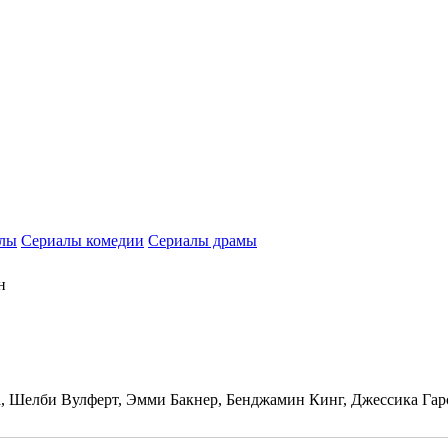
алы
Сериалы комедии
Сериалы драмы
н
а, Шелби Вулферт, Эмми Бакнер, Бенджамин Кинг, Джессика Га