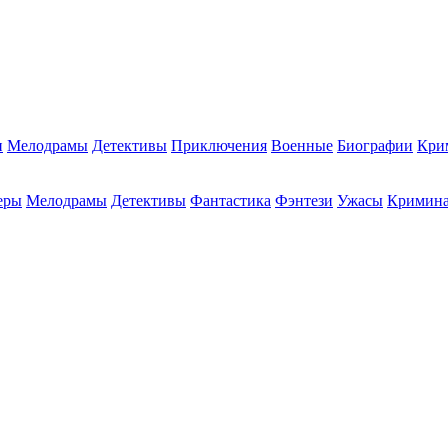
и
Мелодрамы
Детективы
Приключения
Военные
Биографии
Кри
еры
Мелодрамы
Детективы
Фантастика
Фэнтези
Ужасы
Кримин