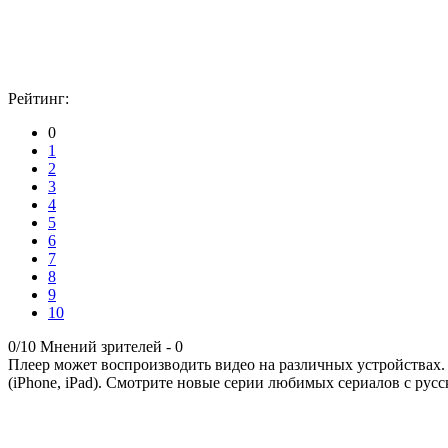
Рейтинг:
0
1
2
3
4
5
6
7
8
9
10
0/10
Мнений зрителей -
0
Плеер может воспроизводить видео на различных устройствах.
(iPhone, iPad). Смотрите новые серии любимых сериалов с русс