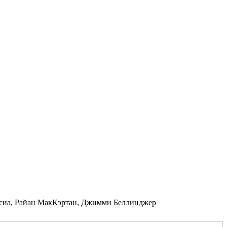
рсиа, Райан МакКэртан, Джимми Беллинджер