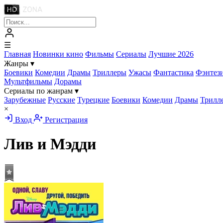
☰
Главная
Новинки кино
Фильмы
Сериалы
Лучшие 2026
Жанры
▾
Боевики
Комедии
Драмы
Триллеры
Ужасы
Фантастика
Фэнтез
Мультфильмы
Дорамы
Сериалы по жанрам
▾
Зарубежные
Русские
Турецкие
Боевики
Комедии
Драмы
Трилл
×
Вход
Регистрация
Лив и Мэдди