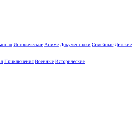
минал
Исторические
Аниме
Документалки
Семейные
Детские
ал
Приключения
Военные
Исторические