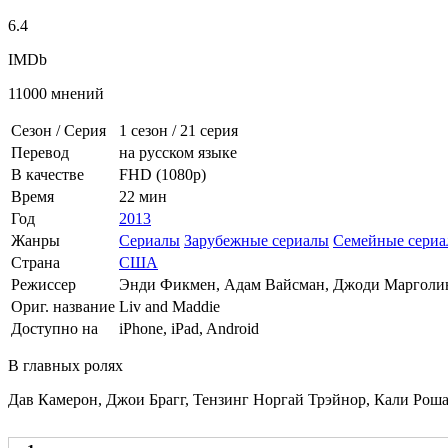
6.4
IMDb
11000 мнений
Сезон / Серия
1 сезон
/
21 серия
Перевод
на русском языке
В качестве
FHD (1080p)
Время
22 мин
Год
2013
Жанры
Сериалы
Зарубежные сериалы
Семейные сери
Страна
США
Режиссер
Энди Фикмен, Адам Вайсман, Джоди Марголи
Ориг. название
Liv and Maddie
Доступно на
iPhone, iPad, Android
В главных ролях
Дав Камерон, Джои Брагг, Тензинг Норгай Трэйнор, Кали Рош