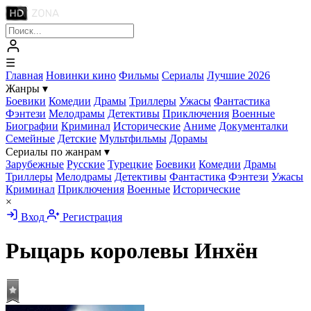
☰
Главная
Новинки кино
Фильмы
Сериалы
Лучшие 2026
Жанры
▾
Боевики
Комедии
Драмы
Триллеры
Ужасы
Фантастика
Фэнтези
Мелодрамы
Детективы
Приключения
Военные
Биографии
Криминал
Исторические
Аниме
Документалки
Семейные
Детские
Мультфильмы
Дорамы
Сериалы по жанрам
▾
Зарубежные
Русские
Турецкие
Боевики
Комедии
Драмы
Триллеры
Мелодрамы
Детективы
Фантастика
Фэнтези
Ужасы
Криминал
Приключения
Военные
Исторические
×
Вход
Регистрация
Рыцарь королевы Инхён