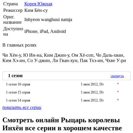
Страна
Корея Южная
Режиссер
Ким Бён-су
Ориг.
Inhyeon wanghuui namja
название
Доступно
iPhone, iPad, Android
на
В главных ролях
Чи Хён-у, Ю Ин-на, Ким Джин-у, Ом Хё-соп, Чо Даль-хван,
Ким Хэ-ин, Со У-джин, Ли Гван-хун, Пак Тхэ-ин, Чхве У-ри
1 сезон
свернуть
1 сезон 16 серия
1 июн 2012, Пт
*
1 сезон 15 серия
1 июн 2012, Пт
*
1 сезон 14 серия
1 июн 2012, Пт
*
показать все серии
Смотреть онлайн Рыцарь королевы
Инхён все серии в хорошем качестве