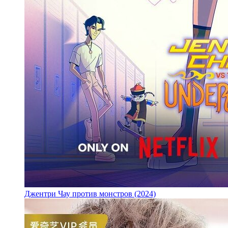
Джентри Чау против монстров (2024)