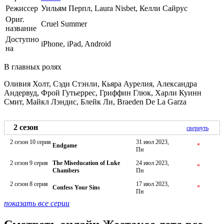
Режиссер
Уильям Перпл, Laura Nisbet, Келли Сайрус
Ориг.
Cruel Summer
название
Доступно
iPhone, iPad, Android
на
В главных ролях
Оливия Холт, Сэди Стэнли, Кьяра Аурелия, Александра
Андервуд, Фрой Гутьеррес, Гриффин Глюк, Харли Куинн
Смит, Майкл Лэндис, Блейк Ли, Braeden De La Garza
2 сезон
свернуть
2 сезон 10 серия
31 июл 2023,
Endgame
*
Пн
2 сезон 9 серия
The Miseducation of Luke
24 июл 2023,
*
Chambers
Пн
2 сезон 8 серия
17 июл 2023,
Confess Your Sins
*
Пн
показать все серии