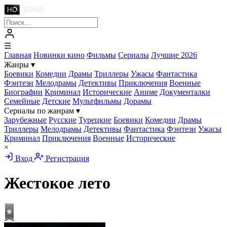
☰
Главная
Новинки кино
Фильмы
Сериалы
Лучшие 2026
Жанры
▾
Боевики
Комедии
Драмы
Триллеры
Ужасы
Фантастика
Фэнтези
Мелодрамы
Детективы
Приключения
Военные
Биографии
Криминал
Исторические
Аниме
Документалки
Семейные
Детские
Мультфильмы
Дорамы
Сериалы по жанрам
▾
Зарубежные
Русские
Турецкие
Боевики
Комедии
Драмы
Триллеры
Мелодрамы
Детективы
Фантастика
Фэнтези
Ужасы
Криминал
Приключения
Военные
Исторические
×
Вход
Регистрация
Жестокое лето