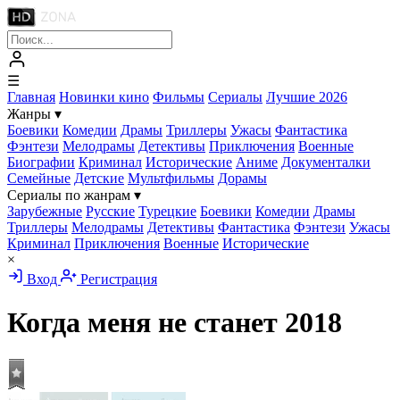
☰
Главная
Новинки кино
Фильмы
Сериалы
Лучшие 2026
Жанры
▾
Боевики
Комедии
Драмы
Триллеры
Ужасы
Фантастика
Фэнтези
Мелодрамы
Детективы
Приключения
Военные
Биографии
Криминал
Исторические
Аниме
Документалки
Семейные
Детские
Мультфильмы
Дорамы
Сериалы по жанрам
▾
Зарубежные
Русские
Турецкие
Боевики
Комедии
Драмы
Триллеры
Мелодрамы
Детективы
Фантастика
Фэнтези
Ужасы
Криминал
Приключения
Военные
Исторические
×
Вход
Регистрация
Когда меня не станет
2018