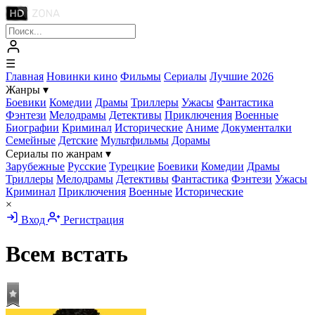
☰
Главная
Новинки кино
Фильмы
Сериалы
Лучшие 2026
Жанры
▾
Боевики
Комедии
Драмы
Триллеры
Ужасы
Фантастика
Фэнтези
Мелодрамы
Детективы
Приключения
Военные
Биографии
Криминал
Исторические
Аниме
Документалки
Семейные
Детские
Мультфильмы
Дорамы
Сериалы по жанрам
▾
Зарубежные
Русские
Турецкие
Боевики
Комедии
Драмы
Триллеры
Мелодрамы
Детективы
Фантастика
Фэнтези
Ужасы
Криминал
Приключения
Военные
Исторические
×
Вход
Регистрация
Всем встать