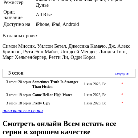
Режиссер
Дунье
Ориг.
All Rise
название
Доступно на
iPhone, iPad, Android
В главных ролях
Симон Миссик, Уилсон Бетел, Джессика Камачо, Дж. Алекс
Бринсон, Рути Энн Майлз, Линдсей Мендес, Линдси Горт,
Марг Хельгенбергер, Регги Ли, Одри Корса
3 сезон
свернуть
3 сезон 20 серия
Sometimes Truth Is Stranger
1 янв 2023, Вс
*
Than Fiction
3 сезон 19 серия
Come Hell or High Water
1 янв 2023, Вс
*
3 сезон 18 серия
Pretty Ugly
1 янв 2023, Вс
*
показать все серии
Смотреть онлайн Всем встать все
серии в хорошем качестве