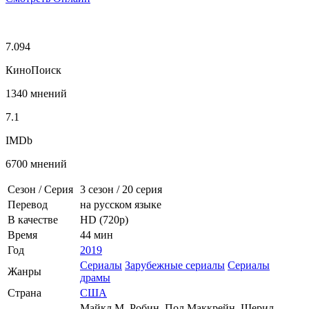
7.094
КиноПоиск
1340 мнений
7.1
IMDb
6700 мнений
Сезон / Серия
3 сезон
/
20 серия
Перевод
на русском языке
В качестве
HD (720p)
Время
44 мин
Год
2019
Сериалы
Зарубежные сериалы
Сериалы
Жанры
драмы
Страна
США
Майкл М. Робин, Пол Маккрейн, Шерил