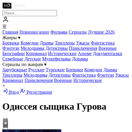
☰
Главная
Новинки кино
Фильмы
Сериалы
Лучшие 2026
Жанры
▾
Боевики
Комедии
Драмы
Триллеры
Ужасы
Фантастика
Фэнтези
Мелодрамы
Детективы
Приключения
Военные
Биографии
Криминал
Исторические
Аниме
Документалки
Семейные
Детские
Мультфильмы
Дорамы
Сериалы по жанрам
▾
Зарубежные
Русские
Турецкие
Боевики
Комедии
Драмы
Триллеры
Мелодрамы
Детективы
Фантастика
Фэнтези
Ужасы
Криминал
Приключения
Военные
Исторические
×
Вход
Регистрация
Одиссея сыщика Гурова