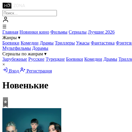
☰
Главная
Новинки кино
Фильмы
Сериалы
Лучшие 2026
Жанры
▾
Боевики
Комедии
Драмы
Триллеры
Ужасы
Фантастика
Фэнтез
Мультфильмы
Дорамы
Сериалы по жанрам
▾
Зарубежные
Русские
Турецкие
Боевики
Комедии
Драмы
Трилл
×
Вход
Регистрация
Новенькие