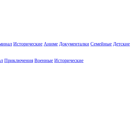
минал
Исторические
Аниме
Документалки
Семейные
Детские
ал
Приключения
Военные
Исторические