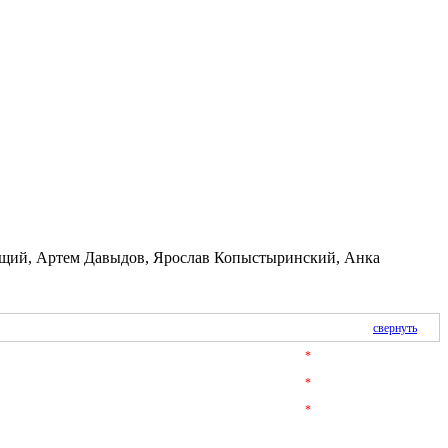
ящий, Артем Давыдов, Ярослав Копыстыринский, Анка
свернуть
*
*
*