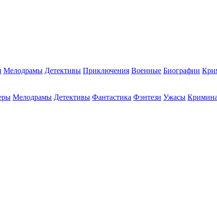
и
Мелодрамы
Детективы
Приключения
Военные
Биографии
Кри
еры
Мелодрамы
Детективы
Фантастика
Фэнтези
Ужасы
Кримин