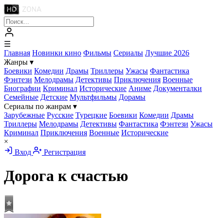
☰
Главная
Новинки кино
Фильмы
Сериалы
Лучшие 2026
Жанры
▾
Боевики
Комедии
Драмы
Триллеры
Ужасы
Фантастика
Фэнтези
Мелодрамы
Детективы
Приключения
Военные
Биографии
Криминал
Исторические
Аниме
Документалки
Семейные
Детские
Мультфильмы
Дорамы
Сериалы по жанрам
▾
Зарубежные
Русские
Турецкие
Боевики
Комедии
Драмы
Триллеры
Мелодрамы
Детективы
Фантастика
Фэнтези
Ужасы
Криминал
Приключения
Военные
Исторические
×
Вход
Регистрация
Дорога к счастью