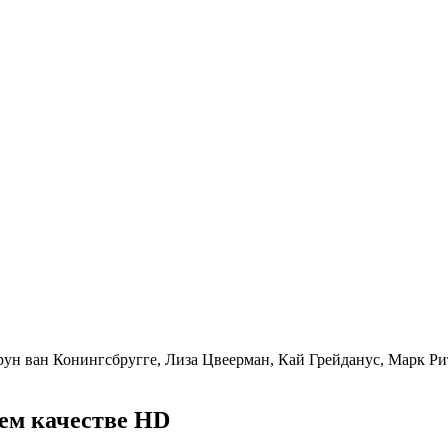
рун ван Конингсбругге, Лиза Цвеерман, Кай Грейданус, Марк Р
ем качестве HD