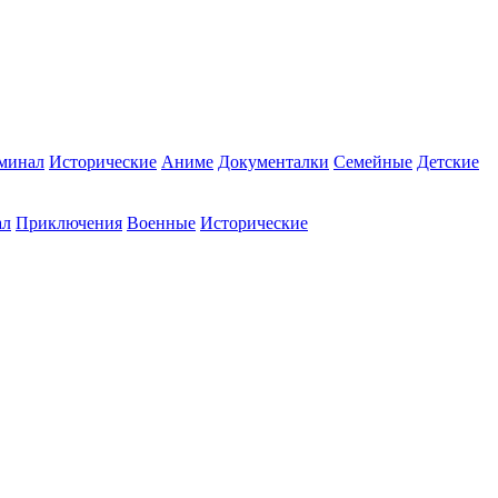
минал
Исторические
Аниме
Документалки
Семейные
Детские
ал
Приключения
Военные
Исторические