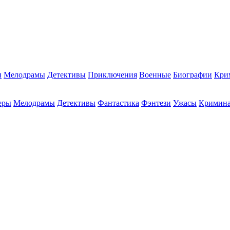
и
Мелодрамы
Детективы
Приключения
Военные
Биографии
Кри
еры
Мелодрамы
Детективы
Фантастика
Фэнтези
Ужасы
Кримин