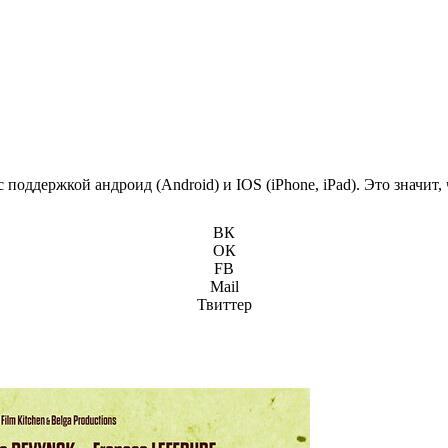
поддержкой андроид (Android) и IOS (iPhone, iPad). Это значит
ВК
ОК
FB
Mail
Твиттер