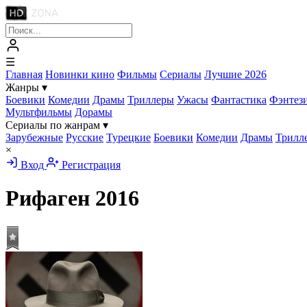
☰
Главная
Новинки кино
Фильмы
Сериалы
Лучшие 2026
Жанры
▾
Боевики
Комедии
Драмы
Триллеры
Ужасы
Фантастика
Фэнтез
Мультфильмы
Дорамы
Сериалы по жанрам
▾
Зарубежные
Русские
Турецкие
Боевики
Комедии
Драмы
Трилл
×
Вход
Регистрация
Рифаген
2016