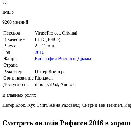
7.1
IMDb
9200 мнений
Перевод
ViruseProject, Original
В качестве
FHD (1080p)
Время
2 ч 11 мин
Год
2016
Жанры
Биографии
Военные
Драмы
Страна
Режиссер
Питер Койперс
Ориг. название
Riphagen
Доступно на
iPhone, iPad, Android
В главных ролях
Петер Блок, Хуб Смит, Анна Радсвелд, Сигрид Тен Нейпел, Йе
Смотреть онлайн Рифаген 2016 в хорош