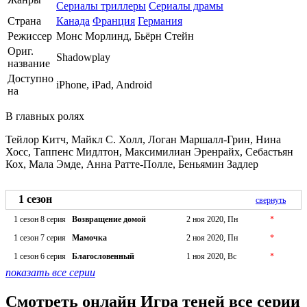
Сериалы триллеры
Сериалы драмы
Страна
Канада
Франция
Германия
Режиссер
Монс Морлинд, Бьёрн Стейн
Ориг.
Shadowplay
название
Доступно
iPhone, iPad, Android
на
В главных ролях
Тейлор Китч, Майкл С. Холл, Логан Маршалл-Грин, Нина
Хосс, Таппенс Мидлтон, Максимилиан Эренрайх, Себастьян
Кох, Мала Эмде, Анна Ратте-Полле, Беньямин Задлер
1 сезон
свернуть
1 сезон 8 серия
Возвращение домой
2 ноя 2020, Пн
*
1 сезон 7 серия
Мамочка
2 ноя 2020, Пн
*
1 сезон 6 серия
Благословенный
1 ноя 2020, Вс
*
показать все серии
Смотреть онлайн Игра теней все серии