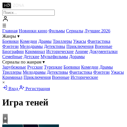
☰
Главная
Новинки кино
Фильмы
Сериалы
Лучшие 2026
Жанры
▾
Боевики
Комедии
Драмы
Триллеры
Ужасы
Фантастика
Фэнтези
Мелодрамы
Детективы
Приключения
Военные
Биографии
Криминал
Исторические
Аниме
Документалки
Семейные
Детские
Мультфильмы
Дорамы
Сериалы по жанрам
▾
Зарубежные
Русские
Турецкие
Боевики
Комедии
Драмы
Триллеры
Мелодрамы
Детективы
Фантастика
Фэнтези
Ужасы
Криминал
Приключения
Военные
Исторические
×
Вход
Регистрация
Игра теней