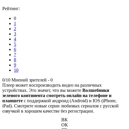
Рейтинг:
0
1
2
3
4
5
6
7
8
9
10
0/10
Мнений зрителей -
0
Плеер может воспроизводить видео на различных
устройствах. Это значит, что вы можете
Волшебники
зеленого континента смотреть онлайн на телефоне и
планшете
с поддержкой андроид (Android) и IOS (iPhone,
iPad). Смотрите новые серии любимых сериалов с русской
озвучкой в хорошем качестве без регистрации.
ВК
ОК