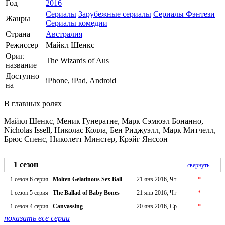
Год
2016
Сериалы
Зарубежные сериалы
Сериалы Фэнтези
Жанры
Сериалы комедии
Страна
Австралия
Режиссер
Майкл Шенкс
Ориг.
The Wizards of Aus
название
Доступно
iPhone, iPad, Android
на
В главных ролях
Майкл Шенкс, Меник Гунератне, Марк Сэмюэл Бонанно,
Nicholas Issell, Николас Колла, Бен Риджуэлл, Марк Митчелл,
Брюс Спенс, Николетт Минстер, Крэйг Янссон
1 сезон
свернуть
1 сезон 6 серия
Molten Gelatinous Sex Ball
21 янв 2016, Чт
*
1 сезон 5 серия
The Ballad of Baby Bones
21 янв 2016, Чт
*
1 сезон 4 серия
Canvassing
20 янв 2016, Ср
*
показать все серии