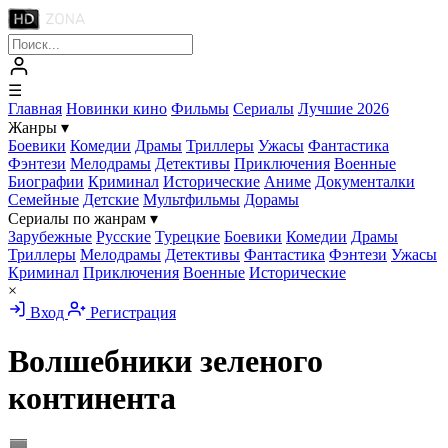
☰
Главная
Новинки кино
Фильмы
Сериалы
Лучшие 2026
Жанры
▾
Боевики
Комедии
Драмы
Триллеры
Ужасы
Фантастика
Фэнтези
Мелодрамы
Детективы
Приключения
Военные
Биографии
Криминал
Исторические
Аниме
Документалки
Семейные
Детские
Мультфильмы
Дорамы
Сериалы по жанрам
▾
Зарубежные
Русские
Турецкие
Боевики
Комедии
Драмы
Триллеры
Мелодрамы
Детективы
Фантастика
Фэнтези
Ужасы
Криминал
Приключения
Военные
Исторические
×
Вход
Регистрация
Волшебники зеленого
континента