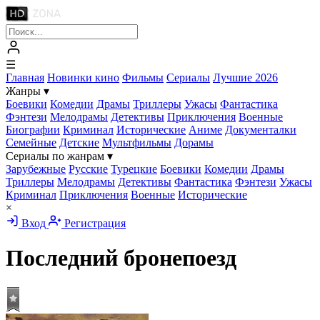
☰
Главная
Новинки кино
Фильмы
Сериалы
Лучшие 2026
Жанры
▾
Боевики
Комедии
Драмы
Триллеры
Ужасы
Фантастика
Фэнтези
Мелодрамы
Детективы
Приключения
Военные
Биографии
Криминал
Исторические
Аниме
Документалки
Семейные
Детские
Мультфильмы
Дорамы
Сериалы по жанрам
▾
Зарубежные
Русские
Турецкие
Боевики
Комедии
Драмы
Триллеры
Мелодрамы
Детективы
Фантастика
Фэнтези
Ужасы
Криминал
Приключения
Военные
Исторические
×
Вход
Регистрация
Последний бронепоезд