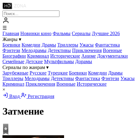
☰
Главная
Новинки кино
Фильмы
Сериалы
Лучшие 2026
Жанры
▾
Боевики
Комедии
Драмы
Триллеры
Ужасы
Фантастика
Фэнтези
Мелодрамы
Детективы
Приключения
Военные
Биографии
Криминал
Исторические
Аниме
Документалки
Семейные
Детские
Мультфильмы
Дорамы
Сериалы по жанрам
▾
Зарубежные
Русские
Турецкие
Боевики
Комедии
Драмы
Триллеры
Мелодрамы
Детективы
Фантастика
Фэнтези
Ужасы
Криминал
Приключения
Военные
Исторические
×
Вход
Регистрация
Затмение