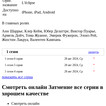
Ориг.
L'éclipse
название
Доступно
iPhone, iPad, Android
на
В главных ролях
Анн Шаррье, Клер Кейм, Юбер Делаттре, Виктор Пуарье,
Армель Дойч, Тома Жуанне, Эмерик Фужерон, Элоиз Рей,
Жюстин Лакруа, Валентен Кампань
1 сезон
свернуть
1 сезон 6 серия
28 авг 2024, Ср
*
1 сезон 5 серия
28 авг 2024, Ср
*
1 сезон 4 серия
28 авг 2024, Ср
*
показать все серии
Смотреть онлайн Затмение все серии в
хорошем качестве
Смотреть онлайн