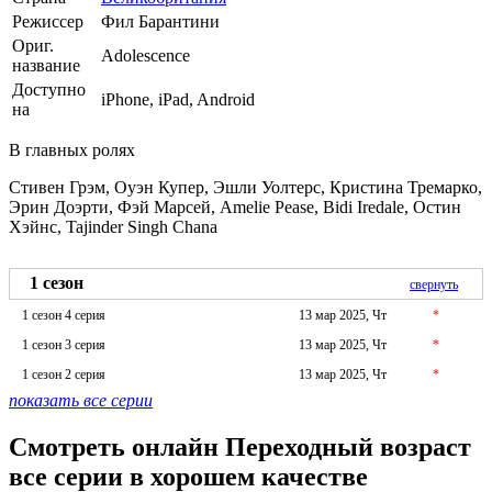
Режиссер
Фил Барантини
Ориг.
Adolescence
название
Доступно
iPhone, iPad, Android
на
В главных ролях
Стивен Грэм, Оуэн Купер, Эшли Уолтерс, Кристина Тремарко,
Эрин Доэрти, Фэй Марсей, Amelie Pease, Bidi Iredale, Остин
Хэйнс, Tajinder Singh Chana
1 сезон
свернуть
1 сезон 4 серия
13 мар 2025, Чт
*
1 сезон 3 серия
13 мар 2025, Чт
*
1 сезон 2 серия
13 мар 2025, Чт
*
показать все серии
Смотреть онлайн Переходный возраст
все серии в хорошем качестве