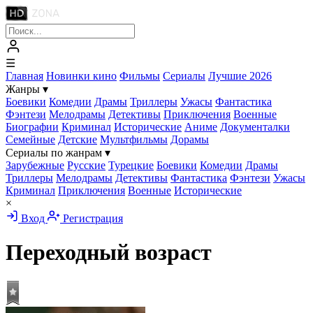
☰
Главная
Новинки кино
Фильмы
Сериалы
Лучшие 2026
Жанры
▾
Боевики
Комедии
Драмы
Триллеры
Ужасы
Фантастика
Фэнтези
Мелодрамы
Детективы
Приключения
Военные
Биографии
Криминал
Исторические
Аниме
Документалки
Семейные
Детские
Мультфильмы
Дорамы
Сериалы по жанрам
▾
Зарубежные
Русские
Турецкие
Боевики
Комедии
Драмы
Триллеры
Мелодрамы
Детективы
Фантастика
Фэнтези
Ужасы
Криминал
Приключения
Военные
Исторические
×
Вход
Регистрация
Переходный возраст