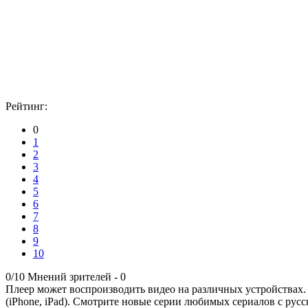
Рейтинг:
0
1
2
3
4
5
6
7
8
9
10
0/10
Мнений зрителей -
0
Плеер может воспроизводить видео на различных устройствах.
(iPhone, iPad). Смотрите новые серии любимых сериалов с русс