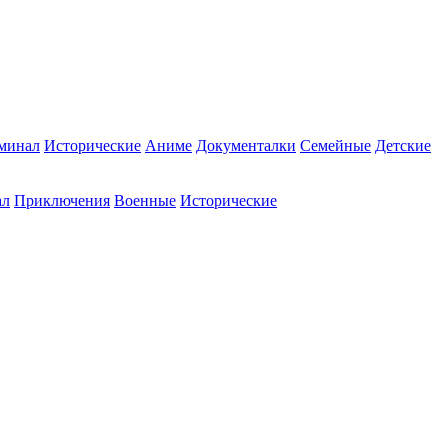
минал
Исторические
Аниме
Документалки
Семейные
Детские
ал
Приключения
Военные
Исторические