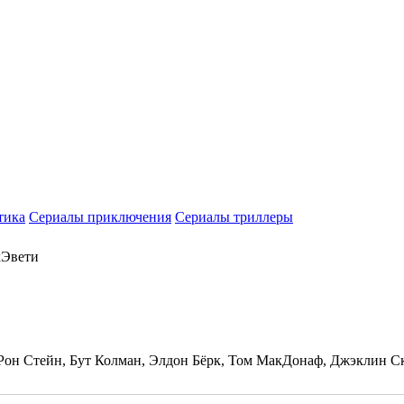
тика
Сериалы приключения
Сериалы триллеры
кЭвети
Рон Стейн, Бут Колман, Элдон Бёрк, Том МакДонаф, Джэклин С