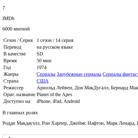
7
IMDb
6000 мнений
Сезон / Серия
1 сезон
/
14 серия
Перевод
на русском языке
В качестве
SD
Время
50 мин
Год
1974
Жанры
Сериалы
Зарубежные сериалы
Сериалы фантас
Страна
США
Режиссер
Арнольд Лейвен, Дон МакДугалл, Бернард Ма
Ориг. название
Planet of the Apes
Доступно на
iPhone, iPad, Android
В главных ролях
Родди Макдауэлл, Рон Харпер, Джеймс Нафтон, Марк Ленард, 