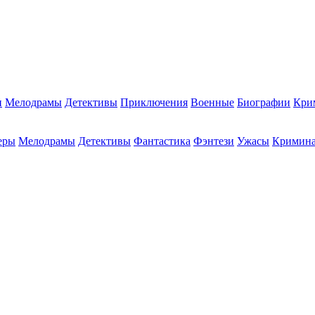
и
Мелодрамы
Детективы
Приключения
Военные
Биографии
Кри
еры
Мелодрамы
Детективы
Фантастика
Фэнтези
Ужасы
Кримин