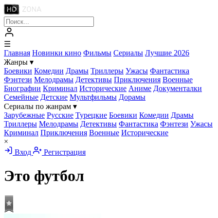
☰
Главная
Новинки кино
Фильмы
Сериалы
Лучшие 2026
Жанры
▾
Боевики
Комедии
Драмы
Триллеры
Ужасы
Фантастика
Фэнтези
Мелодрамы
Детективы
Приключения
Военные
Биографии
Криминал
Исторические
Аниме
Документалки
Семейные
Детские
Мультфильмы
Дорамы
Сериалы по жанрам
▾
Зарубежные
Русские
Турецкие
Боевики
Комедии
Драмы
Триллеры
Мелодрамы
Детективы
Фантастика
Фэнтези
Ужасы
Криминал
Приключения
Военные
Исторические
×
Вход
Регистрация
Это футбол