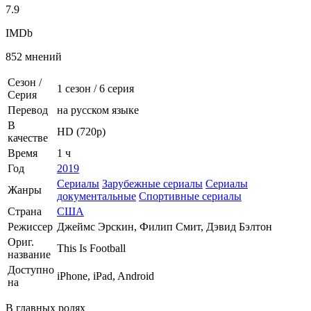
7.9
IMDb
852 мнений
Сезон /
1 сезон
/
6 серия
Серия
Перевод
на русском языке
В
HD (720p)
качестве
Время
1 ч
Год
2019
Сериалы
Зарубежные сериалы
Сериалы
Жанры
документальные
Спортивные сериалы
Страна
США
Режиссер
Джеймс Эрскин, Филип Смит, Дэвид Бэлтон
Ориг.
This Is Football
название
Доступно
iPhone, iPad, Android
на
В главных ролях