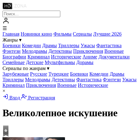
☰
Главная
Новинки кино
Фильмы
Сериалы
Лучшие 2026
Жанры
▾
Боевики
Комедии
Драмы
Триллеры
Ужасы
Фантастика
Фэнтези
Мелодрамы
Детективы
Приключения
Военные
Биографии
Криминал
Исторические
Аниме
Документалки
Семейные
Детские
Мультфильмы
Дорамы
Сериалы по жанрам
▾
Зарубежные
Русские
Турецкие
Боевики
Комедии
Драмы
Триллеры
Мелодрамы
Детективы
Фантастика
Фэнтези
Ужасы
Криминал
Приключения
Военные
Исторические
×
Вход
Регистрация
Великолепное искушение