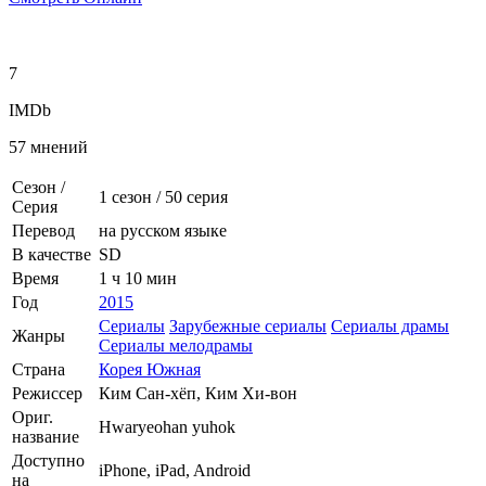
7
IMDb
57 мнений
Сезон /
1 сезон
/
50 серия
Серия
Перевод
на русском языке
В качестве
SD
Время
1 ч 10 мин
Год
2015
Сериалы
Зарубежные сериалы
Сериалы драмы
Жанры
Сериалы мелодрамы
Страна
Корея Южная
Режиссер
Ким Сан-хёп, Ким Хи-вон
Ориг.
Hwaryeohan yuhok
название
Доступно
iPhone, iPad, Android
на