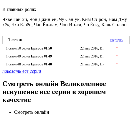
В главных ролях
Чхве Ган-хи, Чон Джин-ён, Чу Сан-ук, Ким Сэ-рон, Нам Джу-
хёк, Чха Е-рён, Чан Ён-нам, Чон Ин-ги, Чо Ён-у, Каль Со-вон
1 сезон
свернуть
1 сезон 50 серия
Episode #1.50
22 мар 2016, Вт
*
1 сезон 49 серия
Episode #1.49
22 мар 2016, Вт
*
1 сезон 48 серия
Episode #1.48
21 мар 2016, Пн
*
показать все серии
Смотреть онлайн Великолепное
искушение все серии в хорошем
качестве
Смотреть онлайн