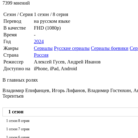
7399 мнений
Сезон / Серия
1 сезон
/
8 серия
Перевод
на русском языке
В качестве
FHD (1080p)
Время
-
Год
2024
Жанры
Сериалы
Русские сериалы
Сериалы боевики
Сер
Страна
Россия
Режиссер
Алексей Гусев, Андрей Иванов
Доступно на
iPhone, iPad, Android
В главных ролях
Владимир Епифанцев, Игорь Лифанов, Владимир Гостюхин, Ан
Терентьев
1 сезон
1 сезон 8 серия
1 сезон 7 серия
1 сезон 6 серия