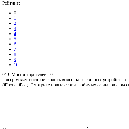
Рейтинг:
0
1
2
3
4
5
6
7
8
9
10
0/10
Мнений зрителей -
0
Плеер может воспроизводить видео на различных устройствах.
(iPhone, iPad). Смотрите новые серии любимых сериалов с русс