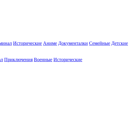
минал
Исторические
Аниме
Документалки
Семейные
Детские
ал
Приключения
Военные
Исторические