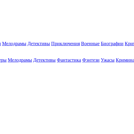
и
Мелодрамы
Детективы
Приключения
Военные
Биографии
Кри
еры
Мелодрамы
Детективы
Фантастика
Фэнтези
Ужасы
Кримин