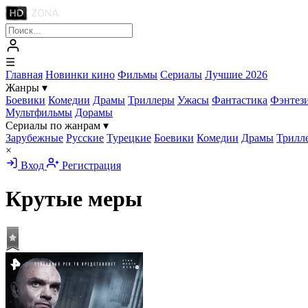
☰
Главная
Новинки кино
Фильмы
Сериалы
Лучшие 2026
Жанры
▾
Боевики
Комедии
Драмы
Триллеры
Ужасы
Фантастика
Фэнтез
Мультфильмы
Дорамы
Сериалы по жанрам
▾
Зарубежные
Русские
Турецкие
Боевики
Комедии
Драмы
Трилл
×
Вход
Регистрация
Крутые меры